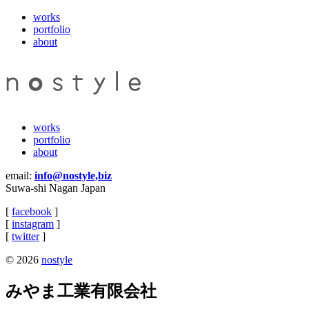
works
portfolio
about
works
portfolio
about
email:
info@nostyle,biz
Suwa-shi Nagan Japan
[
facebook
]
[
instagram
]
[
twitter
]
© 2026
nostyle
みやま工業有限会社