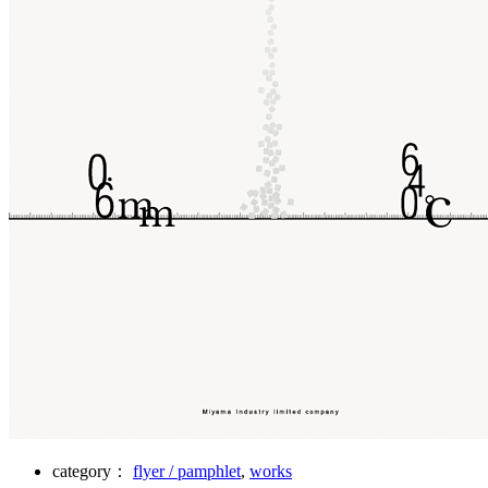
category：
flyer / pamphlet
,
works